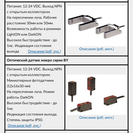
Питание: 12-24 VDC. Выход NPN
с открытым коллектором.
На пересечении луча. Рабочее
расстояние 30мм или 50мм.
Возможность работы в режимах
LightON или DarkON
Высокое быстродействие - до
1мс. Индикация состояния
Описание (pdf, англ.)
выхода
Описание (pdf, рус.)
Оптический датчик микро серии BY
Питание: 12-24 VDC. Выход NPN
с открытым коллектором.
Миниатюрные фотодатчики
(12х16х30 мм)
На пересечении луча. Режим
работы DarkON
Высокое быстродействие - до
1мс
Индикация состояния выхода.
Описание (pdf, англ.)
Степень защиты IP50.
Описание (pdf, рус.)