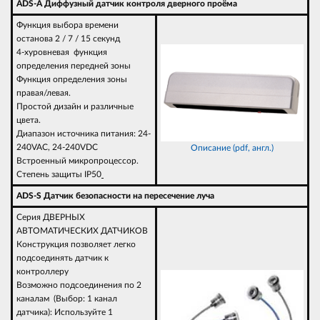
ADS-A Диффузный датчик контроля дверного проёма
Функция выбора времени
останова 2 / 7 / 15 секунд
4-хуровневая функция
определения передней зоны
Функция определения зоны
правая/левая.
Простой дизайн и различные
цвета.
Диапазон источника питания: 24-
240VAC, 24-240VDC
Описание (pdf, англ.)
Встроенный микропроцессор.
Степень защиты IP50
ADS-S Датчик безопасности на пересечение луча
Серия ДВЕРНЫХ
АВТОМАТИЧЕСКИХ ДАТЧИКОВ
Конструкция позволяет легко
подсоединять датчик к
контроллеру
Возможно подсоединения по 2
каналам (Выбор: 1 канал
датчика): Используйте 1