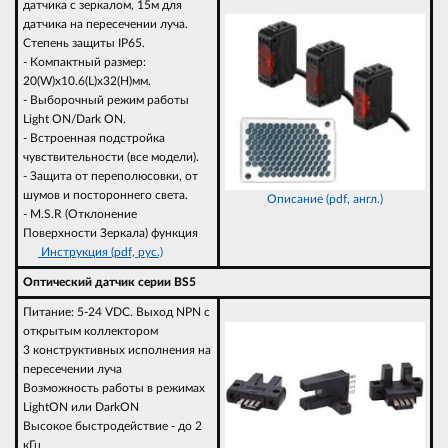
датчика с зеркалом, 15м для
датчика на пересечении луча.
Степень защиты IP65.
- Компактный размер:
20(W)х10.6(L)х32(H)мм.
- Выборочный режим работы
Light ON/Dark ON.
- Встроенная подстройка
чувствительности (все модели).
- Защита от переполюсовки, от
шумов и постороннего света.
Описание (pdf, англ.)
- M.S.R (Отклонение
Поверхности Зеркала) функция
Инструкция (pdf, рус.)
Оптический датчик серии BS5
Питание: 5-24 VDC. Выход NPN с
открытым коллектором
3 конструктивных исполнения на
пересечении луча
Возможность работы в режимах
LightON или DarkON
Высокое быстродействие - до 2
кГц