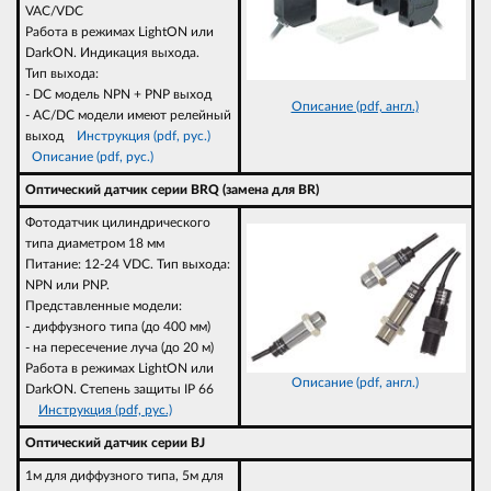
VAC/VDC
Работа в режимах LightON или
DarkON. Индикация выхода.
Тип выхода:
- DC модель NPN + PNP выход
Описание (pdf, англ.)
- AC/DC модели имеют релейный
выход
Инструкция (pdf, рус.)
Описание (pdf, рус.)
Оптический датчик серии BRQ (замена для BR)
Фотодатчик цилиндрического
типа диаметром 18 мм
Питание: 12-24 VDC. Тип выхода:
NPN или PNP.
Представленные модели:
- диффузного типа (до 400 мм)
- на пересечение луча (до 20 м)
Работа в режимах LightON или
Описание (pdf, англ.)
DarkON. Степень защиты IP 66
Инструкция (pdf, рус.)
Оптический датчик серии BJ
1м для диффузного типа, 5м для