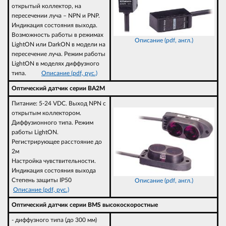
открытый коллектор, на
пересечении луча – NPN и PNP.
Индикация состояния выхода.
Возможность работы в режимах
Описание (pdf, англ.)
LightON или DarkON в модели на
пересечение луча. Режим работы
LightON в моделях диффузного
типа.
Описание (pdf, рус.)
Оптический датчик серии BA2M
Питание: 5-24 VDC. Выход NPN с
открытым коллектором.
Диффузионного типа. Режим
работы LightON.
Регистрирующее расстояние до
2м
Настройка чувствительности.
Индикация состояния выхода
Степень защиты IP50
Описание (pdf, англ.)
Описание (pdf, рус.)
Оптический датчик серии BMS высокоскоростные
- диффузного типа (до 300 мм)