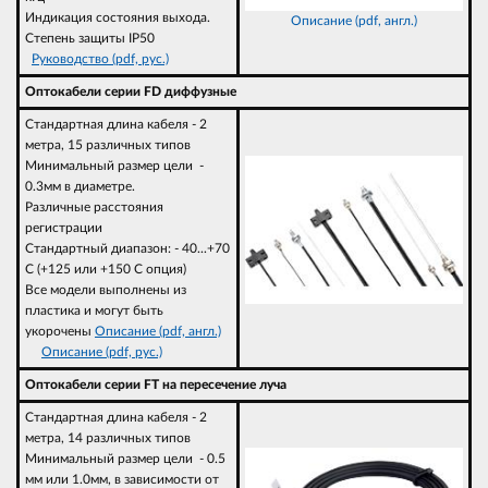
Индикация состояния выхода.
Описание (pdf, англ.)
Степень защиты IP50
Руководство (pdf, рус.)
Оптокабели серии FD диффузные
Стандартная длина кабеля - 2
метра, 15 различных типов
Минимальный размер цели -
0.3мм в диаметре.
Различные расстояния
регистрации
Стандартный диапазон: - 40...+70
C (+125 или +150 C опция)
Все модели выполнены из
пластика и могут быть
укорочены
Описание (pdf, англ.)
Описание (pdf, рус.)
Оптокабели серии FT на пересечение луча
Стандартная длина кабеля - 2
метра, 14 различных типов
Минимальный размер цели - 0.5
мм или 1.0мм, в зависимости от