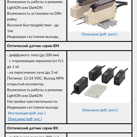
Возможность работы в режимах
LightON или DarkON
Возможность установки на DIN-
рейку
Высокое быстродействие - до
1мс
Описание (pdf, англ.)
Индикация состояния выхода
Оптический датчик серии BM
- диффузного типа (до 200 мм)
- с отражающим зеркалом (от 0.1
до 1 м)
- на пересечение луча (до 3 м)
Питание: 12-24 VDC. Выход NPN
открытый коллектор.
Возможность работы в режимах
LightON или DarkON
Настройка чувствительности.
Индикация состояния выхода
Описание (pdf, англ.)
Инструкция (pdf, рус.)
Описание (pdf, рус.)
Оптический датчик серии BX