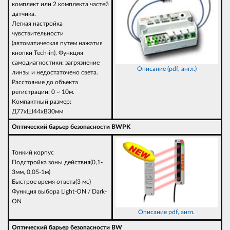
комплект или 2 комплекта частей
датчика.
Легкая настройка
чувствительности
(автоматическая путем нажатия
кнопки Tech-in). Функция
самодиагностики: загрязнение
Описание (pdf, англ.)
линзы и недостаточено света.
Расстояние до объекта
регистрации: 0 ~ 10м.
Компактный размер:
Д77хШ44хВ30мм
Оптический барьер безопасности BWPK
Тонкий корпус
Подстройка зоны действия(0,1-
3мм, 0,05-1м)
Быстрое время ответа(3 мс)
Функция выбора Light-ON / Dark-
ON
Описание pdf, англ.
Оптический барьер безопасности BW