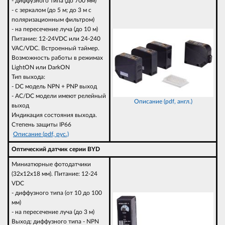
- диффузного типа (до 700 мм)
- с зеркалом (до 5 м; до 3 м с
поляризационным фильтром)
- на пересечение луча (до 10 м)
Питание: 12-24VDC или 24-240
VAC/VDC. Встроенный таймер.
Возможность работы в режимах
LightON или DarkON
Тип выхода:
- DC модель NPN + PNP выход
- AC/DC модели имеют релейный
Описание (pdf, англ.)
выход
Индикация состояния выхода.
Степень защиты IP66
Описание (pdf, рус.)
Оптический датчик серии BYD
Миниатюрные фотодатчики
(32х12х18 мм). Питание: 12-24
VDC
- диффузного типа (от 10 до 100
мм)
- на пересечение луча (до 3 м)
Выход: диффузного типа - NPN