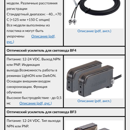
модели. Различные расстояния
регистрации
Стандартный диапазон: - 40...+70
C (+125 или +150 C опция)
Все модели выполнены из
пластика и могут быть
Описание (pdf, англ.)
укорочены
Описание (pdf,
рус.)
Оптический усилитель для световода BF4
Питание: 12-24 VDC. Выход NPN
или PNP. Индикация
выхода.Возможность работы в
режимах LightON или DarkON.
Оснащен внешним входом
синхронизации. Функция
обучения
Высокое быстродействие - до 0,5
Описание (pdf, англ.)
мс
Описание (pdf, рус.)
Оптический усилитель для световода BF3
Питание: 12-24 VDC. Тип выхода:
NPN или PNP.