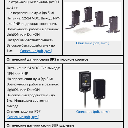
- с отражающим зеркалом (от 0,1
до 2 м)
- на пересечение луча (до 5 м)
Питание: 12-24 VDC. Выход: NPN
или PNP, индикация состояния.
Возможность работы в режимах
LightON или DarkON
Настройка чувствительности.
Описание (pdf, англ.)
Высокое быстродействие - до
1мс
Описание (pdf, рус.)
Оптический датчик серии BPS в плоском корпусе
Питание: 12-24 VDC. Тип выхода:
NPN или PNP
На пересечении луча (до 3 м)
Возможность работы в режимах
LightON или DarkON
Высокое быстродействие - до
1мс. Индикация состояния
выхода.
Степень защиты IP67
Описание (pdf, англ.)
Описание (pdf, рус.)
Оптические датчики серии BUP щелевые