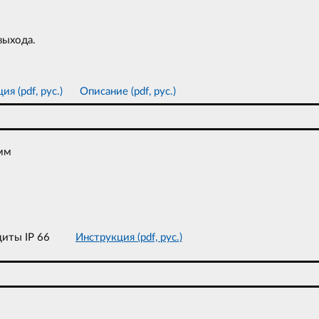
выхода.
я (pdf, рус.)
Описание (pdf, рус.)
мм
 защиты IP 66
Инструкция (pdf, рус.)