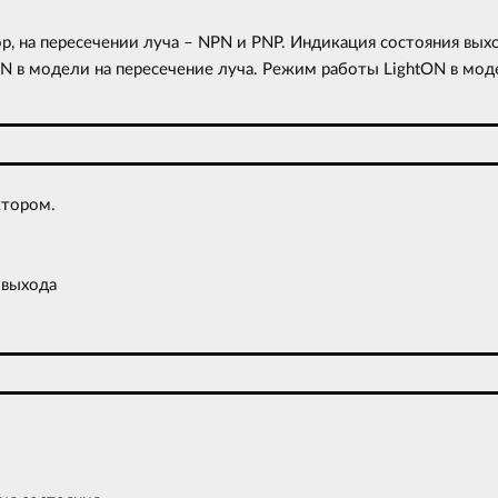
, на пересечении луча – NPN и PNP. Индикация состояния выхо
N в модели на пересечение луча. Режим работы LightON в мо
ктором.
 выхода