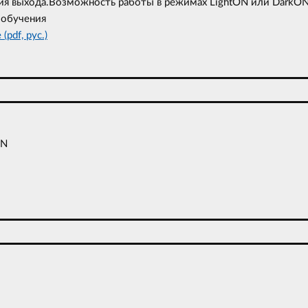
ия выхода.Возможность работы в режимах LightON или DarkON
 обучения
(pdf, рус.)
ON