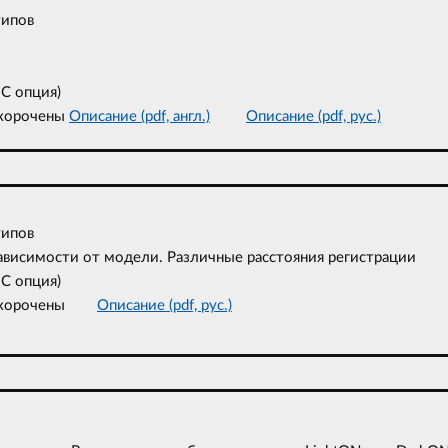
типов
 C опция)
укорочены
Описание (pdf, англ.)
Описание (pdf, рус.)
типов
ависимости от модели. Различные расстояния регистрации
 C опция)
ть укорочены
Описание (pdf, рус.)