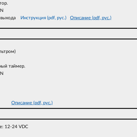
тор.
ON
ия выхода
Инструкция (pdf, рус.)
Описание (pdf, рус.)
льтром)
ный таймер.
ON
 IP66
Описание (pdf, рус.)
е: 12-24 VDC