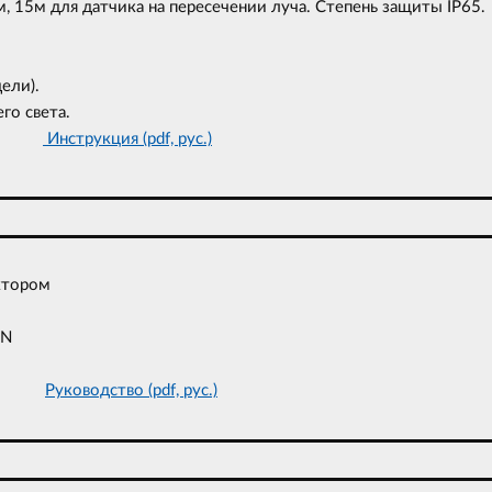
, 15м для датчика на пересечении луча. Степень защиты IP65.
ели).
го света.
нкция
Инструкция (pdf, рус.)
ктором
ON
 IP50
Руководство (pdf, рус.)