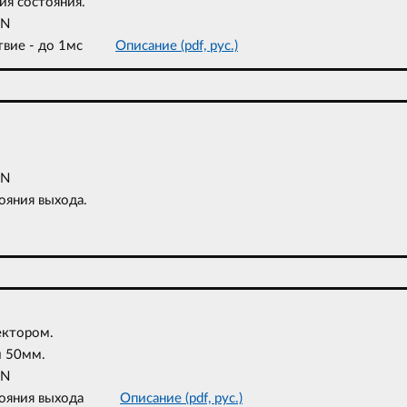
ия состояния.
ON
ействие - до 1мс
Описание (pdf, рус.)
ON
ояния выхода.
ектором.
и 50мм.
ON
состояния выхода
Описание (pdf, рус.)