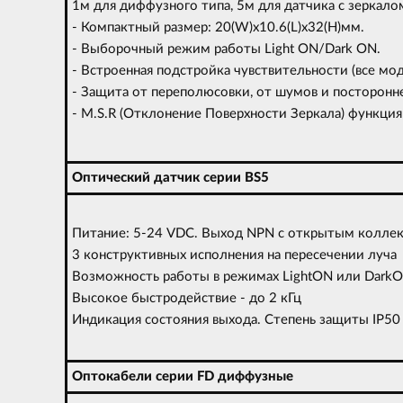
1м для диффузного типа, 5м для датчика с зеркалом
- Компактный размер: 20(W)х10.6(L)х32(H)мм.
- Выборочный режим работы Light ON/Dark ON.
- Встроенная подстройка чувствительности (все мод
- Защита от переполюсовки, от шумов и посторонне
- M.S.R (Отклонение Поверхности Зеркала) фу
Оптический датчик серии BS5
Питание: 5-24 VDC. Выход NPN с открытым колле
3 конструктивных исполнения на пересечении луча
Возможность работы в режимах LightON или Dark
Высокое быстродействие - до 2 кГц
Индикация состояния выхода. Степень защиты
Оптокабели серии FD диффузные