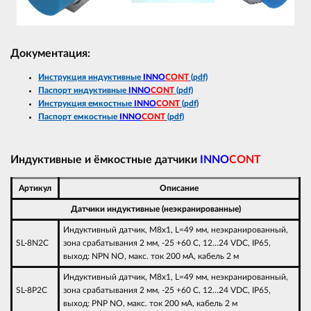
Документация:
Инструкция индуктивные
INNO
CONT
(pdf)
Паспорт индуктивные
INNO
CONT
(pdf)
Инструкция емкостные
INNO
CONT
(pdf)
Паспорт емкостные
INNO
CONT
(pdf)
Индуктивные и ёмкостные датчики
INNO
CONT
Артикул
Описание
Датчики индуктивные (неэкранированные)
Индуктивный датчик, M8х1, L=49 мм, неэкранированный,
SL-8N2С
зона срабатывания 2 мм, -25 +60 С, 12…24 VDC, IP65,
выход: NPN NO, макс. ток 200 мА, кабель 2 м
Индуктивный датчик, M8х1, L=49 мм, неэкранированный,
SL-8P2C
зона срабатывания 2 мм, -25 +60 С, 12…24 VDC, IP65,
выход: PNP NO, макс. ток 200 мА, кабель 2 м