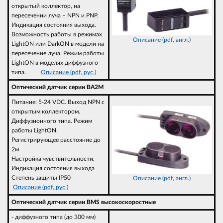
открытый коллектор, на
пересечении луча – NPN и PNP.
Индикация состояния выхода.
Возможность работы в режимах
Описание (pdf, англ.)
LightON или DarkON в модели на
пересечение луча. Режим работы
LightON в моделях диффузного
типа.
Описание (pdf, рус.)
Оптический датчик серии BA2M
Питание: 5-24 VDC. Выход NPN с
открытым коллектором.
Диффузионного типа. Режим
работы LightON.
Регистрирующее расстояние до
2м
Настройка чувствительности.
Индикация состояния выхода
Степень защиты IP50
Описание (pdf, англ.)
Описание (pdf, рус.)
Оптический датчик серии BMS высокоскоростные
- диффузного типа (до 300 мм)