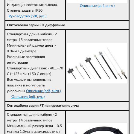
Индикация состояния выхода.
Описание (pdf, англ.)
Степень защиты IP50
Руководство (pdf, рус.)
Оптокабели серии FD диффузные
Стандартная длина кабеля - 2
метра, 15 различных типов
Минимальный размер цели -
0.3мм в диаметре.
Различные расстояния
регистрации
Стандартный диапазон: - 40...+70
C (+125 или +150 C опция)
Все модели выполнены из
пластика и могут быть
укорочены
Описание (pdf, англ.)
Описание (pdf, рус.)
Оптокабели серии FT на пересечение луча
Стандартная длина кабеля - 2
метра, 14 различных типов
Минимальный размер цели - 0.5
мм или 1.0мм, в зависимости от