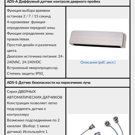
ADS-A Диффузный датчик контроля дверного проёма
Функция выбора времени
останова 2 / 7 / 15 секунд
4-хуровневая функция
определения передней зоны
Функция определения зоны
правая/левая.
Простой дизайн и различные
цвета.
Диапазон источника питания: 24-
240VAC, 24-240VDC
Описание (pdf, англ.)
Встроенный микропроцессор.
Степень защиты IP50
ADS-S Датчик безопасности на пересечение луча
Серия ДВЕРНЫХ
АВТОМАТИЧЕСКИХ ДАТЧИКОВ
Конструкция позволяет легко
подсоединять датчик к
контроллеру
Возможно подсоединения по 2
каналам (Выбор: 1 канал
датчика): Используйте 1