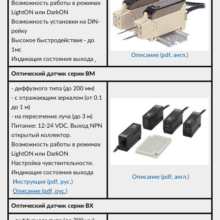
Возможность работы в режимах
LightON или DarkON
Возможность установки на DIN-
рейку
Высокое быстродействие - до
1мс
Описание (pdf, англ.)
Индикация состояния выхода
Оптический датчик серии BM
- диффузного типа (до 200 мм)
- с отражающим зеркалом (от 0.1
до 1 м)
- на пересечение луча (до 3 м)
Питание: 12-24 VDC. Выход NPN
открытый коллектор.
Возможность работы в режимах
LightON или DarkON
Настройка чувствительности.
Индикация состояния выхода
Описание (pdf, англ.)
Инструкция (pdf, рус.)
Описание (pdf, рус.)
Оптический датчик серии BX