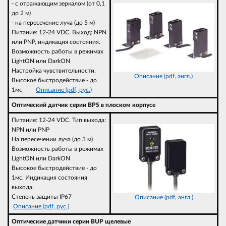
- с отражающим зеркалом (от 0,1
до 2 м)
- на пересечение луча (до 5 м)
Питание: 12-24 VDC. Выход: NPN
или PNP, индикация состояния.
Возможность работы в режимах
LightON или DarkON
Настройка чувствительности.
Описание (pdf, англ.)
Высокое быстродействие - до
1мс
Описание (pdf, рус.)
Оптический датчик серии BPS в плоском корпусе
Питание: 12-24 VDC. Тип выхода:
NPN или PNP
На пересечении луча (до 3 м)
Возможность работы в режимах
LightON или DarkON
Высокое быстродействие - до
1мс. Индикация состояния
выхода.
Степень защиты IP67
Описание (pdf, англ.)
Описание (pdf, рус.)
Оптические датчики серии BUP щелевые