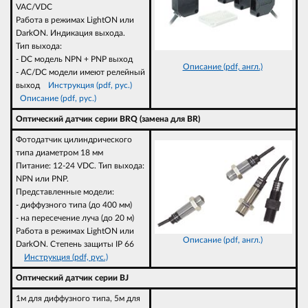
VAC/VDC
Работа в режимах LightON или
DarkON. Индикация выхода.
Тип выхода:
- DC модель NPN + PNP выход
Описание (pdf, англ.)
- AC/DC модели имеют релейный
выход
Инструкция (pdf, рус.)
Описание (pdf, рус.)
Оптический датчик серии BRQ (замена для BR)
Фотодатчик цилиндрического
типа диаметром 18 мм
Питание: 12-24 VDC. Тип выхода:
NPN или PNP.
Представленные модели:
- диффузного типа (до 400 мм)
- на пересечение луча (до 20 м)
Работа в режимах LightON или
Описание (pdf, англ.)
DarkON. Степень защиты IP 66
Инструкция (pdf, рус.)
Оптический датчик серии BJ
1м для диффузного типа, 5м для