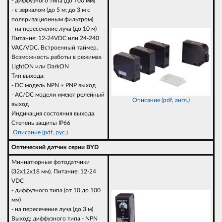
- диффузного типа (до 700 мм)
- с зеркалом (до 5 м; до 3 м с
поляризационным фильтром)
- на пересечение луча (до 10 м)
Питание: 12-24VDC или 24-240
VAC/VDC. Встроенный таймер.
Возможность работы в режимах
LightON или DarkON
Тип выхода:
- DC модель NPN + PNP выход
- AC/DC модели имеют релейный
Описание (pdf, англ.)
выход
Индикация состояния выхода.
Степень защиты IP66
Описание (pdf, рус.)
Оптический датчик серии BYD
Миниатюрные фотодатчики
(32х12х18 мм). Питание: 12-24
VDC
- диффузного типа (от 10 до 100
мм)
- на пересечение луча (до 3 м)
Выход: диффузного типа - NPN