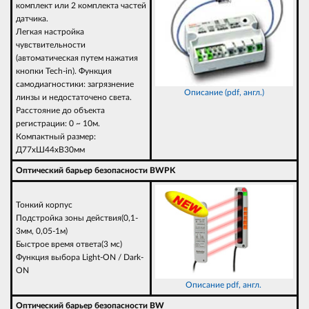
комплект или 2 комплекта частей
датчика.
Легкая настройка
чувствительности
(автоматическая путем нажатия
кнопки Tech-in). Функция
самодиагностики: загрязнение
Описание (pdf, англ.)
линзы и недостаточено света.
Расстояние до объекта
регистрации: 0 ~ 10м.
Компактный размер:
Д77хШ44хВ30мм
Оптический барьер безопасности BWPK
Тонкий корпус
Подстройка зоны действия(0,1-
3мм, 0,05-1м)
Быстрое время ответа(3 мс)
Функция выбора Light-ON / Dark-
ON
Описание pdf, англ.
Оптический барьер безопасности BW