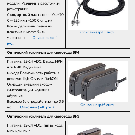
модели. Различные расстояния
регистрации
Стандартный диапазон: - 40...+70
C (+125 или +150 C опция)
Все модели выполнены из
пластика и могут быть
Описание (pdf, англ.)
укорочены
Описание (pdf,
рус.)
Оптический усилитель для световода BF4
Питание: 12-24 VDC. Выход NPN
или PNP. Индикация
выхода.Возможность работы в
режимах LightON или DarkON.
Оснащен внешним входом
синхронизации. Функция
обучения
Высокое быстродействие - до 0,5
Описание (pdf, англ.)
мс
Описание (pdf, рус.)
Оптический усилитель для световода BF3
Питание: 12-24 VDC. Тип выхода:
NPN или PNP.