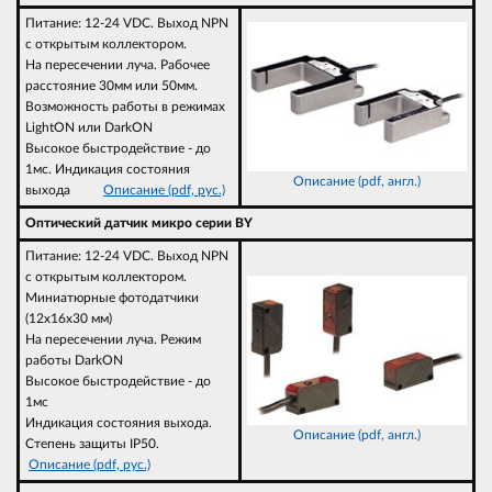
Питание: 12-24 VDC. Выход NPN
с открытым коллектором.
На пересечении луча. Рабочее
расстояние 30мм или 50мм.
Возможность работы в режимах
LightON или DarkON
Высокое быстродействие - до
1мс. Индикация состояния
Описание (pdf, англ.)
выхода
Описание (pdf, рус.)
Оптический датчик микро серии BY
Питание: 12-24 VDC. Выход NPN
с открытым коллектором.
Миниатюрные фотодатчики
(12х16х30 мм)
На пересечении луча. Режим
работы DarkON
Высокое быстродействие - до
1мс
Индикация состояния выхода.
Описание (pdf, англ.)
Степень защиты IP50.
Описание (pdf, рус.)