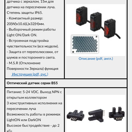
датчика с зеркалом, 15м для
датчика на пересечении луча.
Степень защиты IP65.
- Компактный размер:
20(W)х10.6(L)х32(H)мм.
- Выборочный режим работы
Light ON/Dark ON.
- Встроенная подстройка
чувствительности (все модели).
- Защита от переполюсовки, от
шумов и постороннего света.
Описание (pdf, англ.)
- M.S.R (Отклонение
Поверхности Зеркала) функция
Инструкция (pdf, рус.)
Оптический датчик серии BS5
Питание: 5-24 VDC. Выход NPN с
открытым коллектором
3 конструктивных исполнения на
пересечении луча
Возможность работы в режимах
LightON или DarkON
Высокое быстродействие - до 2
кГц