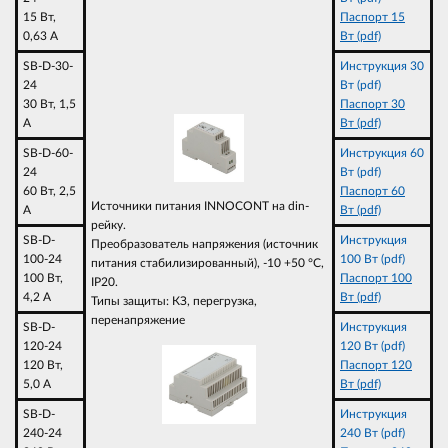
15 Вт,
Паспорт 15
0,63 A
Вт (pdf)
SB-D-30-
Инструкция 30
24
Вт (pdf)
30 Вт, 1,5
Паспорт 30
A
Вт (pdf)
SB-D-60-
Инструкция 60
24
Вт (pdf)
60 Вт, 2,5
Паспорт 60
Источники питания INNOCONT на din-
A
Вт (pdf)
рейку.
SB-D-
Инструкция
Преобразователь напряжения (источник
100-24
100 Вт (pdf)
питания стабилизированный), -10 +50 °C,
100 Вт,
Паспорт 100
IP20.
4,2 A
Вт (pdf)
Типы защиты: КЗ, перегрузка,
перенапряжение
SB-D-
Инструкция
120-24
120 Вт (pdf)
120 Вт,
Паспорт 120
5,0 A
Вт (pdf)
SB-D-
Инструкция
240-24
240 Вт (pdf)