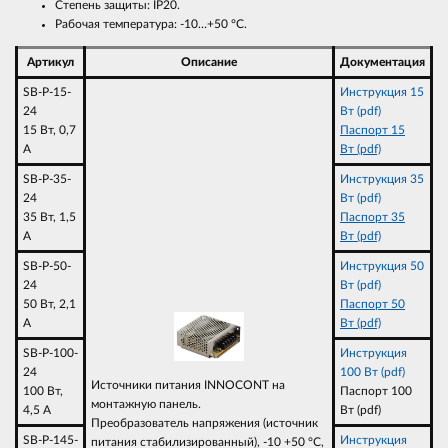
Степень защиты: IP20.
Рабочая температура: -10…+50 °C.
Артикул
Описание
Документация
SB-P-15-
Инструкция 15
24
Вт (pdf)
15 Вт, 0,7
Паспорт 15
A
Вт (pdf)
SB-P-35-
Инструкция 35
24
Вт (pdf)
35 Вт, 1,5
Паспорт 35
A
Вт (pdf)
SB-P-50-
Инструкция 50
24
Вт (pdf)
50 Вт, 2,1
Паспорт 50
A
Вт (pdf)
SB-P-100-
Инструкция
24
100 Вт (pdf)
Источники питания INNOCONT на
100 Вт,
Паспорт 100
монтажную панель.
4,5 A
Вт (pdf)
Преобразователь напряжения (источник
SB-P-145-
Инструкция
питания стабилизированный), -10 +50 °C,