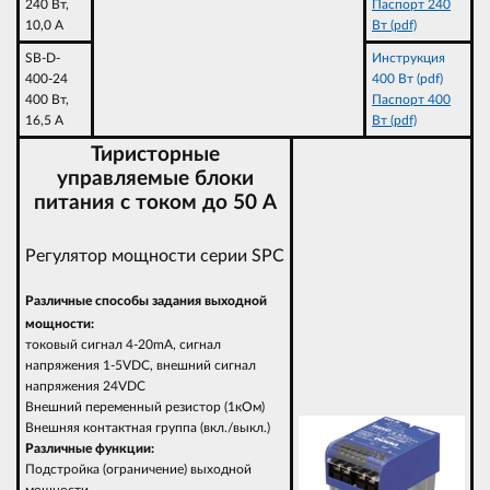
240 Вт,
Паспорт 240
10,0 A
Вт (pdf)
SB-D-
Инструкция
400-24
400 Вт (pdf)
400 Вт,
Паспорт 400
16,5 A
Вт (pdf)
Тиристорные
управляемые блоки
питания с током до 50 А
Регулятор мощности серии SPC
Различные способы задания выходной
мощности:
токовый сигнал 4-20mA, сигнал
напряжения 1-5VDC, внешний сигнал
напряжения 24VDC
Внешний переменный резистор (1кОм)
Внешняя контактная группа (вкл./выкл.)
Различные функции:
Подстройка (ограничение) выходной