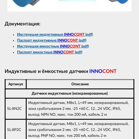
Документация:
Инструкция индуктивные
INNO
CONT
(pdf)
Паспорт индуктивные
INNO
CONT
(pdf)
Инструкция емкостные
INNO
CONT
(pdf)
Паспорт емкостные
INNO
CONT
(pdf)
Индуктивные и ёмкостные датчики
INNO
CONT
Артикул
Описание
Датчики индуктивные (неэкранированные)
Индуктивный датчик, M8х1, L=49 мм, неэкранированный,
SL-8N2С
зона срабатывания 2 мм, -25 +60 С, 12…24 VDC, IP65,
выход: NPN NO, макс. ток 200 мА, кабель 2 м
Индуктивный датчик, M8х1, L=49 мм, неэкранированный,
SL-8P2C
зона срабатывания 2 мм, -25 +60 С, 12…24 VDC, IP65,
выход: PNP NO, макс. ток 200 мА, кабель 2 м