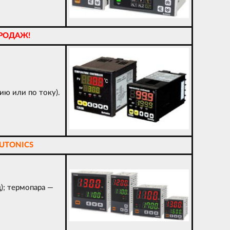
РОДАЖ!
ию или по току).
UTONICS
); термопара —