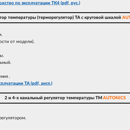
дство по эксплуатации TK4 (pdf, рус.)
тор температуры (терморегулятор) TA с круговой шкалой
AU
м.
ости от модели).
ы.
ьный.
ния .
плуатации TA (pdf, англ.)
2 и 4-х канальный регулятор температуры TM
AUTONICS
регулятором.