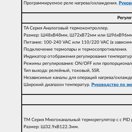
Программируемое реле нагрева/охлаждения.
Руково
Регуля
TA Серия Аналоговый термоконтроллер.
Размер: Ш48xВ48мм, Ш72xВ72мм или Ш96xВ96м
Питание: 100-240 VAC или 110/220 VAC (в зависим
Подключение термопары и термосопротивления.
Индикатор отображения регулирования температур
Режимы регулирования: ON/OFF или пропорционал
Тип выхода: релейный, токовый, SSR.
Независимые каналы для операций нагрева/охлажде
Широкий диапазон температур.
Руководство по экс
TM Серия Многоканальный терморегулятор с с PID 
Размер: Ш32.9хВ122.3мм.