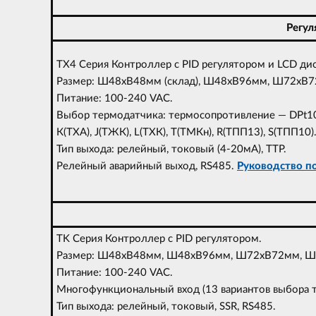
Регул
TX4 Серия Контроллер с PID регулятором и LCD ди
Размер: Ш48xВ48мм (склад), Ш48xВ96мм, Ш72xВ
Питание: 100-240 VAC.
Выбор термодатчика: термосопротивление — DPt100
К(ТХА), J(ТЖК), L(ТХК), T(ТМКн), R(ТПП13), S(ТПП10)
Тип выхода: релейный, токовый (4-20мА), ТТР.
Релейный аварийный выход, RS485.
Руководство по 
TK Серия Контроллер с PID регулятором.
Размер: Ш48xВ48мм, Ш48xВ96мм, Ш72xВ72мм, 
Питание: 100-240 VAC.
Многофункциональный вход (13 вариантов выбора ти
Тип выхода: релейный, токовый, SSR, RS485.