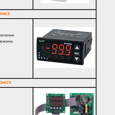
NICS
лючения
 режима
ONICS