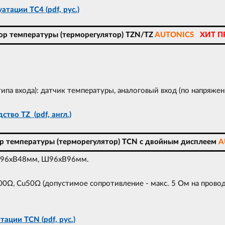
атации TC4 (pdf, рус.)
ор температуры (терморегулятор) TZN/TZ
AUTONICS
ХИТ П
па входа): датчик температуры, аналоговый вход (по напряжен
ство TZ (pdf, англ.)
ор температуры (терморегулятор) TCN с двойным дисплеем
A
Ш96xВ48мм, Ш96xВ96мм.
Ω, Cu50Ω (допустимое сопротивление - макс. 5 Ом на провод
.
ации TCN (pdf, рус.)