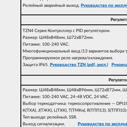
Релейный аварийный выход.
Руководство по эксплу
Регулят
TZN4 Серия Контроллер с PID регулятором.
Размер: Ш48xВ48мм, Ш72xВ72мм.
Питание: 100-240 VAC.
Многофункциональный вход (13 вариантов выбора ти
Программируемое реле нагрева/охлаждения.
Защита IP65.
Руководство TZN (pdf, англ.)
Руковод
Регулят
Размер: Ш48xВ48мм, Ш48xВ96мм, Ш72xВ72мм, 
Питание: 100-240 VAC, 24-48 VDC, 24 VAC.
Выбор термодатчика: термосопротивление — DPt100
К(ТХА), J(ТЖК), L(ТХК), T(ТМКн), R(ТПП13), S(ТПП10)
Тип выхода: релейный, SSR.
Выход сигнализации.
Руководство по эксплуат