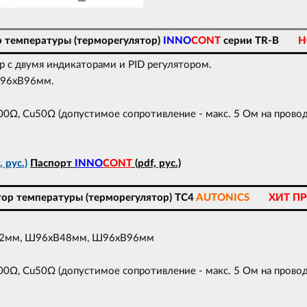
р температуры (терморегулятор)
INNO
CONT
серии TR-B
Н
 с двумя индикаторами и PID регулятором.
Ш96xВ96мм.
Ω, Cu50Ω (допустимое сопротивление - макс. 5 Ом на провод
 рус.)
Паспорт
INNO
CONT
(pdf, рус.)
тор температуры (терморегулятор) TC4
AUTONICS
ХИТ П
В72мм, Ш96xВ48мм, Ш96xВ96мм
Ω, Cu50Ω (допустимое сопротивление - макс. 5 Ом на провод