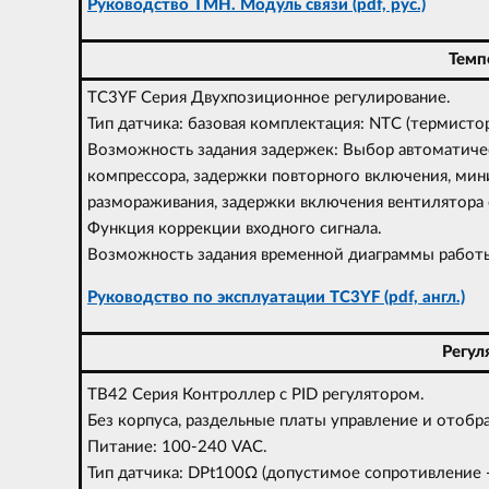
Руководство TMH. Модуль связи (pdf, рус.)
Темп
TC3YF Серия Двухпозиционное регулирование.
Тип датчика: базовая комплектация: NTC (термисто
Возможность задания задержек: Выбор автоматиче
компрессора, задержки повторного включения, м
размораживания, задержки включения вентилятора 
Функция коррекции входного сигнала.
Возможность задания временной диаграммы работы
Руководство по эксплуатации TC3YF (pdf, англ.)
Регул
TB42 Серия Контроллер с PID регулятором.
Без корпуса, раздельные платы управление и отобр
Питание: 100-240 VAC.
Тип датчика: DPt100Ω (допустимое сопротивление - 