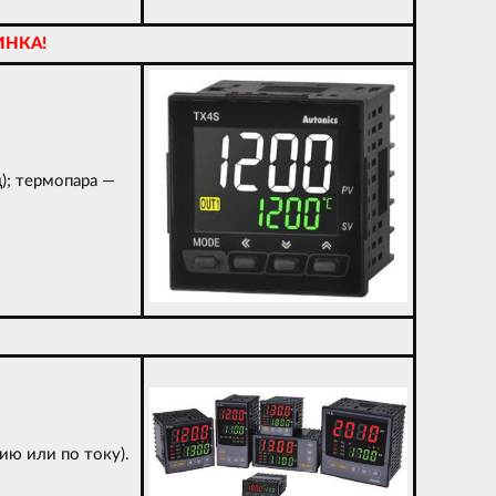
ИНКА!
); термопара —
ию или по току).