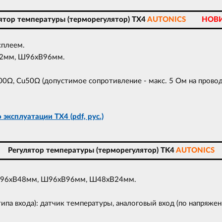
ятор температуры (терморегулятор) TX4
AUTONICS
НОВ
сплеем.
72мм, Ш96xВ96мм.
Ω, Cu50Ω (допустимое сопротивление - макс. 5 Ом на провод
.
эксплуатации TX4 (pdf, рус.)
Регулятор температуры (терморегулятор) TK4
AUTONICS
Ш96xВ48мм, Ш96xВ96мм, Ш48xВ24мм.
па входа): датчик температуры, аналоговый вход (по напряжен