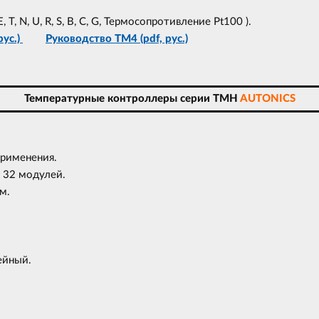
, N, U, R, S, B, C, G, Термосопротивление Pt100 ).
рус.)
Руководство TM4 (pdf, рус.)
Температурные контроллеры серии TMH
AUTONICS
рименения.
 32 модулей.
м.
ейный.