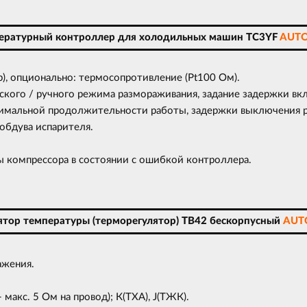
ературный контроллер для холодильных машин TC3YF
AUTO
р), опционально: термосопротивление (Pt100 Ом).
ского / ручного режима размораживания, задание задержки вк
инимальной продолжительности работы, задержки выключения
обдува испарителя.
 компрессора в состоянии с ошибкой контроллера.
ятор температуры (терморегулятор) TB42 бескорпусный
AUT
ажения.
макс. 5 Ом на провод); К(ТХА), J(ТЖК).