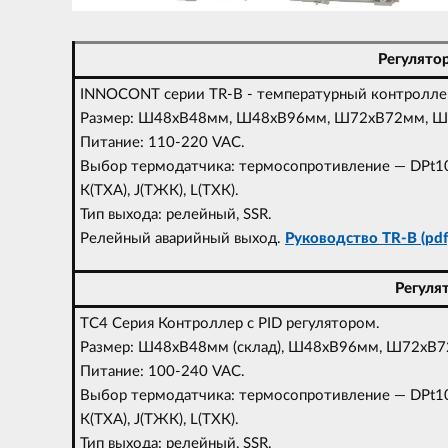
Регулято
INNOCONT серии TR-B - температурный контроллер
Размер: Ш48xВ48мм, Ш48xВ96мм, Ш72xВ72мм, 
Питание: 110-220 VAC.
Выбор термодатчика: термосопротивление — DPt100
К(ТХА), J(ТЖК), L(ТХК).
Тип выхода: релейный, SSR.
Релейный аварийный выход.
Руководство TR-B (pdf,
Регуля
TC4 Серия Контроллер с PID регулятором.
Размер: Ш48xВ48мм (склад), Ш48xВ96мм, Ш72x
Питание: 100-240 VAC.
Выбор термодатчика: термосопротивление — DPt100
К(ТХА), J(ТЖК), L(ТХК).
Тип выхода: релейный, SSR.