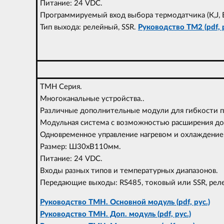
Питание: 24 VDC.
Программируемый вход выбора термодатчика (К,J, E, T
Тип выхода: релейный, SSR.
Руководство TM2 (pdf, 
TMH Серия.
Многоканальные устройства..
Различные дополнительные модули для гибкости п
Модульная система с возможностью расширения до
Одновременное управление нагревом и охлаждение
Размер: Ш30хВ110мм.
Питание: 24 VDC.
Входы разных типов и температурных диапазонов.
Передающие выходы: RS485, токовый или SSR, рел
Руководство TMH. Основной модуль (pdf, рус.)
Руководство TMH. Доп. модуль (pdf, рус.)