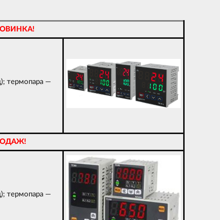
ОВИНКА!
); термопара —
РОДАЖ!
); термопара —