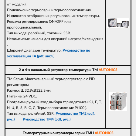
от модели).
Подключение термопары и термосопротивления.
Индикатор отображения регулирования температуры.
Режимы регулирования: ON/OFF или
пропорциональный.
Тип выхода: релейный, токовый, SSR.
Независимые каналы для операций нагрева/охлаждения
.
Широкий диапазон температур.
Руководство по
эксплуатации TA (pdf, англ.)
2 и 4-х канальный регулятор температуры TM
AUTONICS
TM Серия Многоканальный терморегулятор с с PID
регулятором.
Размер: Ш32.9хВ122.3мм.
Питание: 24 VDC.
Программируемый вход выбора термодатчика (К,J, E, T,
N, U, R, S, B, C, G, Термосопротивление Pt100 ).
Тип выхода: релейный, SSR.
Руководство TM2 (pdf,
рус.)
Руководство TM4 (pdf, рус.)
Температурные контроллеры серии TMH
AUTONICS