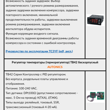
Возможность задания задержек: Выбор
автоматического / ручного режима размораживания,
задание задержки включения компрессора, задержки
повторного включения, минимальной
продолжительности работы, задержки выключения
режима размораживания, задержки включения
вентилятора обдува испарителя.
Функция коррекции входного сигнала.
Возможность задания временной диаграммы работы
компрессора в состоянии с ошибкой контроллера.
Руководство по эксплуатации TC3YF (pdf, англ.)
Регулятор температуры (терморегулятор) TB42 бескорпусный
AUTONICS
TB42 Серия Контроллер с PID регулятором.
Без корпуса, раздельные платы управление и
отображения.
Питание: 100-240 VAC.
Тип датчика: DPt100Ω (допустимое сопротивление -
макс. 5 Ом на провод); К(ТХА), J(ТЖК).
Типы выхода: релейный, токовый, SSR,
трансмиссионный (токовый 4-20 мА).