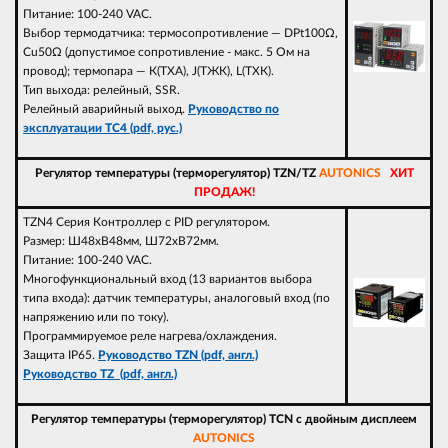
Питание: 100-240 VAC.
Выбор термодатчика: термосопротивление — DPt100Ω,
Cu50Ω (допустимое сопротивление - макс. 5 Ом на
провод); термопара — К(ТХА), J(ТЖК), L(ТХК).
Тип выхода: релейный, SSR.
Релейный аварийный выход.
Руководство по
эксплуатации TC4 (pdf, рус.)
Регулятор температуры (терморегулятор) TZN/TZ
AUTONICS
ХИТ
ПРОДАЖ!
TZN4 Серия Контроллер с PID регулятором.
Размер: Ш48xВ48мм, Ш72xВ72мм.
Питание: 100-240 VAC.
Многофункциональный вход (13 вариантов выбора
типа входа): датчик температуры, аналоговый вход (по
напряжению или по току).
Программируемое реле нагрева/охлаждения.
Защита IP65.
Руководство TZN (pdf, англ.)
Руководство TZ (pdf, англ.)
Регулятор температуры (терморегулятор) TCN с двойным дисплеем
AUTONICS