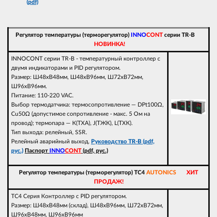
(pdf)
Регулятор температуры (терморегулятор)
INNO
CONT
серии TR-B
НОВИНКА!
INNOCONT серии TR-B - температурный контроллер с
двумя индикаторами и PID регулятором.
Размер: Ш48xВ48мм, Ш48xВ96мм, Ш72xВ72мм,
Ш96xВ96мм.
Питание: 110-220 VAC.
Выбор термодатчика: термосопротивление — DPt100Ω,
Cu50Ω (допустимое сопротивление - макс. 5 Ом на
провод); термопара — К(ТХА), J(ТЖК), L(ТХК).
Тип выхода: релейный, SSR.
Релейный аварийный выход.
Руководство TR-B (pdf,
рус.)
Паспорт
INNO
CONT
(pdf, рус.)
Регулятор температуры (терморегулятор) TC4
AUTONICS
ХИТ
ПРОДАЖ!
TC4 Серия Контроллер с PID регулятором.
Размер: Ш48xВ48мм (склад), Ш48xВ96мм, Ш72xВ72мм,
Ш96xВ48мм, Ш96xВ96мм