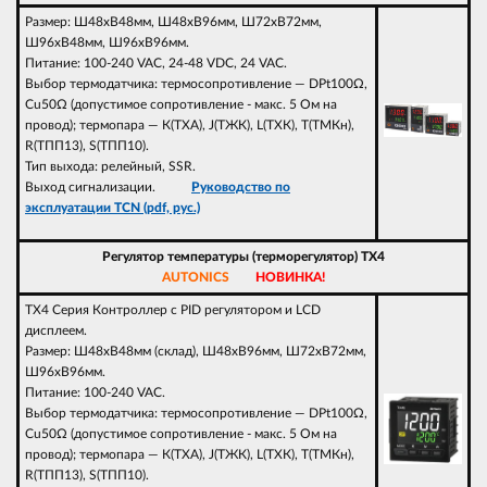
Размер: Ш48xВ48мм, Ш48xВ96мм, Ш72xВ72мм,
Ш96xВ48мм, Ш96xВ96мм.
Питание: 100-240 VAC, 24-48 VDC, 24 VAC.
Выбор термодатчика: термосопротивление — DPt100Ω,
Cu50Ω (допустимое сопротивление - макс. 5 Ом на
провод); термопара — К(ТХА), J(ТЖК), L(ТХК), T(ТМКн),
R(ТПП13), S(ТПП10).
Тип выхода: релейный, SSR.
Выход сигнализации.
Руководство по
эксплуатации TCN (pdf, рус.)
Регулятор температуры (терморегулятор) TX4
AUTONICS
НОВИНКА!
TX4 Серия Контроллер с PID регулятором и LCD
дисплеем.
Размер: Ш48xВ48мм (склад), Ш48xВ96мм, Ш72xВ72мм,
Ш96xВ96мм.
Питание: 100-240 VAC.
Выбор термодатчика: термосопротивление — DPt100Ω,
Cu50Ω (допустимое сопротивление - макс. 5 Ом на
провод); термопара — К(ТХА), J(ТЖК), L(ТХК), T(ТМКн),
R(ТПП13), S(ТПП10).