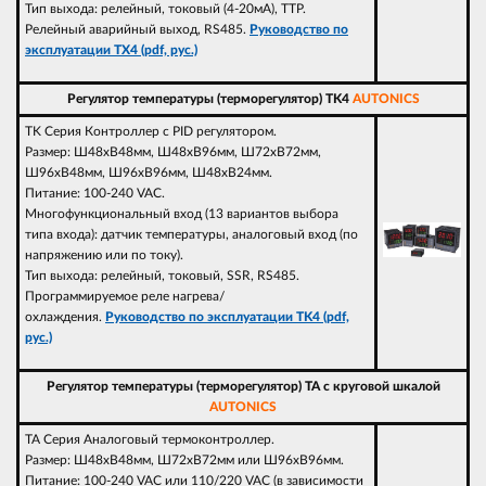
Тип выхода: релейный, токовый (4-20мА), ТТР.
Релейный аварийный выход, RS485.
Руководство по
эксплуатации TX4 (pdf, рус.)
Регулятор температуры (терморегулятор) TK4
AUTONICS
TK Серия Контроллер с PID регулятором.
Размер: Ш48xВ48мм, Ш48xВ96мм, Ш72xВ72мм,
Ш96xВ48мм, Ш96xВ96мм, Ш48xВ24мм.
Питание: 100-240 VAC.
Многофункциональный вход (13 вариантов выбора
типа входа): датчик температуры, аналоговый вход (по
напряжению или по току).
Тип выхода: релейный, токовый, SSR, RS485.
Программируемое реле нагрева/
охлаждения.
Руководство по эксплуатации TK4 (pdf,
рус.)
Регулятор температуры (терморегулятор) TA с круговой шкалой
AUTONICS
TA Серия Аналоговый термоконтроллер.
Размер: Ш48xВ48мм, Ш72xВ72мм или Ш96xВ96мм.
Питание: 100-240 VAC или 110/220 VAC (в зависимости