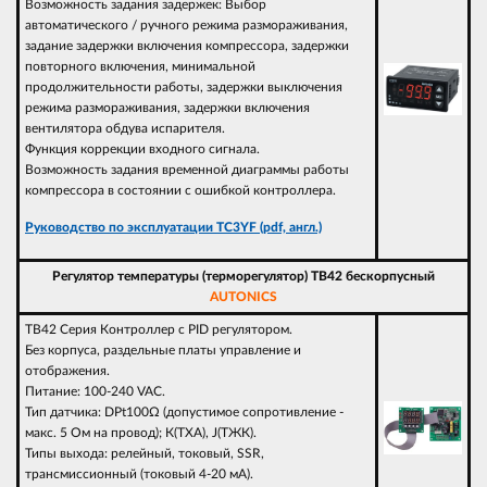
Возможность задания задержек: Выбор
автоматического / ручного режима размораживания,
задание задержки включения компрессора, задержки
повторного включения, минимальной
продолжительности работы, задержки выключения
режима размораживания, задержки включения
вентилятора обдува испарителя.
Функция коррекции входного сигнала.
Возможность задания временной диаграммы работы
компрессора в состоянии с ошибкой контроллера.
Руководство по эксплуатации TC3YF (pdf, англ.)
Регулятор температуры (терморегулятор) TB42 бескорпусный
AUTONICS
TB42 Серия Контроллер с PID регулятором.
Без корпуса, раздельные платы управление и
отображения.
Питание: 100-240 VAC.
Тип датчика: DPt100Ω (допустимое сопротивление -
макс. 5 Ом на провод); К(ТХА), J(ТЖК).
Типы выхода: релейный, токовый, SSR,
трансмиссионный (токовый 4-20 мА).