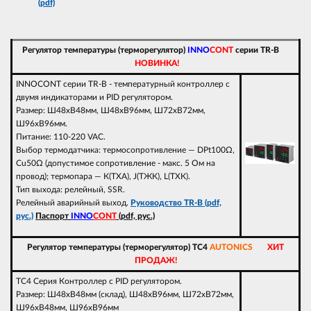
(pdf)
Регулятор температуры (терморегулятор)
INNO
CONT
серии TR-B
НОВИНКА!
INNOCONT серии TR-B - температурный контроллер с
двумя индикаторами и PID регулятором.
Размер: Ш48xВ48мм, Ш48xВ96мм, Ш72xВ72мм,
Ш96xВ96мм.
Питание: 110-220 VAC.
Выбор термодатчика: термосопротивление — DPt100Ω,
Cu50Ω (допустимое сопротивление - макс. 5 Ом на
провод); термопара — К(ТХА), J(ТЖК), L(ТХК).
Тип выхода: релейный, SSR.
Релейный аварийный выход.
Руководство TR-B (pdf,
рус.)
Паспорт
INNO
CONT
(pdf, рус.)
Регулятор температуры (терморегулятор) TC4
AUTONICS
ХИТ
ПРОДАЖ!
TC4 Серия Контроллер с PID регулятором.
Размер: Ш48xВ48мм (склад), Ш48xВ96мм, Ш72xВ72мм,
Ш96xВ48мм, Ш96xВ96мм