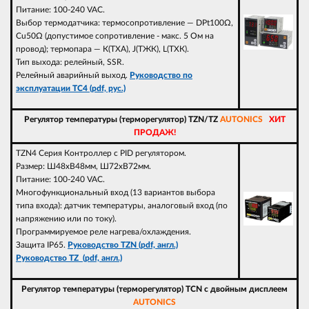
Питание: 100-240 VAC.
Выбор термодатчика: термосопротивление — DPt100Ω,
Cu50Ω (допустимое сопротивление - макс. 5 Ом на
провод); термопара — К(ТХА), J(ТЖК), L(ТХК).
Тип выхода: релейный, SSR.
Релейный аварийный выход.
Руководство по
эксплуатации TC4 (pdf, рус.)
Регулятор температуры (терморегулятор) TZN/TZ
AUTONICS
ХИТ
ПРОДАЖ!
TZN4 Серия Контроллер с PID регулятором.
Размер: Ш48xВ48мм, Ш72xВ72мм.
Питание: 100-240 VAC.
Многофункциональный вход (13 вариантов выбора
типа входа): датчик температуры, аналоговый вход (по
напряжению или по току).
Программируемое реле нагрева/охлаждения.
Защита IP65.
Руководство TZN (pdf, англ.)
Руководство TZ (pdf, англ.)
Регулятор температуры (терморегулятор) TCN с двойным дисплеем
AUTONICS