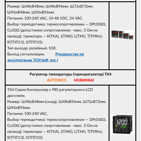
Размер: Ш48xВ48мм, Ш48xВ96мм, Ш72xВ72мм,
Ш96xВ48мм, Ш96xВ96мм.
Питание: 100-240 VAC, 24-48 VDC, 24 VAC.
Выбор термодатчика: термосопротивление — DPt100Ω,
Cu50Ω (допустимое сопротивление - макс. 5 Ом на
провод); термопара — К(ТХА), J(ТЖК), L(ТХК), T(ТМКн),
R(ТПП13), S(ТПП10).
Тип выхода: релейный, SSR.
Выход сигнализации.
Руководство по
эксплуатации TCN (pdf, рус.)
Регулятор температуры (терморегулятор) TX4
AUTONICS
НОВИНКА!
TX4 Серия Контроллер с PID регулятором и LCD
дисплеем.
Размер: Ш48xВ48мм (склад), Ш48xВ96мм, Ш72xВ72мм,
Ш96xВ96мм.
Питание: 100-240 VAC.
Выбор термодатчика: термосопротивление — DPt100Ω,
Cu50Ω (допустимое сопротивление - макс. 5 Ом на
провод); термопара — К(ТХА), J(ТЖК), L(ТХК), T(ТМКн),
R(ТПП13), S(ТПП10).