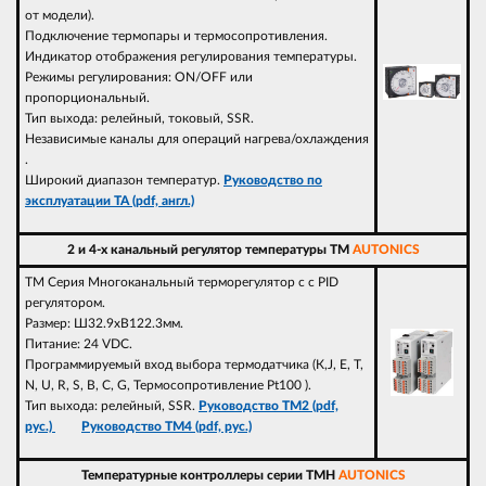
от модели).
Подключение термопары и термосопротивления.
Индикатор отображения регулирования температуры.
Режимы регулирования: ON/OFF или
пропорциональный.
Тип выхода: релейный, токовый, SSR.
Независимые каналы для операций нагрева/охлаждения
.
Широкий диапазон температур.
Руководство по
эксплуатации TA (pdf, англ.)
2 и 4-х канальный регулятор температуры TM
AUTONICS
TM Серия Многоканальный терморегулятор с с PID
регулятором.
Размер: Ш32.9хВ122.3мм.
Питание: 24 VDC.
Программируемый вход выбора термодатчика (К,J, E, T,
N, U, R, S, B, C, G, Термосопротивление Pt100 ).
Тип выхода: релейный, SSR.
Руководство TM2 (pdf,
рус.)
Руководство TM4 (pdf, рус.)
Температурные контроллеры серии TMH
AUTONICS