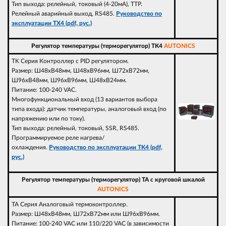
Тип выхода: релейный, токовый (4-20мА), ТТР.
Релейный аварийный выход, RS485.
Руководство по
эксплуатации TX4 (pdf, рус.)
Регулятор температуры (терморегулятор) TK4
AUTONICS
TK Серия Контроллер с PID регулятором.
Размер: Ш48xВ48мм, Ш48xВ96мм, Ш72xВ72мм,
Ш96xВ48мм, Ш96xВ96мм, Ш48xВ24мм.
Питание: 100-240 VAC.
Многофункциональный вход (13 вариантов выбора
типа входа): датчик температуры, аналоговый вход (по
напряжению или по току).
Тип выхода: релейный, токовый, SSR, RS485.
Программируемое реле нагрева/
охлаждения.
Руководство по эксплуатации TK4 (pdf,
рус.)
Регулятор температуры (терморегулятор) TA с круговой шкалой
AUTONICS
TA Серия Аналоговый термоконтроллер.
Размер: Ш48xВ48мм, Ш72xВ72мм или Ш96xВ96мм.
Питание: 100-240 VAC или 110/220 VAC (в зависимости