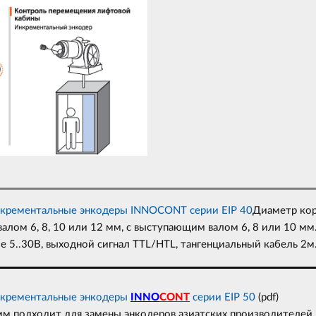
крементальные энкодеры INNOCONT серии EIP 40
Диаметр кор
алом 6, 8, 10 или 12 мм, с выступающим валом 6, 8 или 10 мм
е 5..30В, выходной сигнал TTL/HTL, тангенциальный кабель 2м
крементальные энкодеры
INNO
CONT
серии EIP 50
(pdf)
м подходит для замены энкодеров азиатских производителей. 