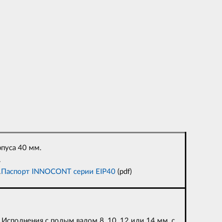
пуса 40 мм.
.
.
Паспорт INNOCONT серии EIP40
(pdf)
Исполнения с полым валом 8, 10, 12 или 14 мм, с