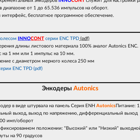
крементальных энкодеров
INNO
CONT
служит для настройки 
 в диапазоне от 1 до 65.536 импульсов на оборот.
 интерфейс, бесплатное программное обеспечение.
колесом
INNO
CONT
серии ENC TPD
(pdf)
ерения длины листового материала 100% аналог Autonics ENC.
 на 1 мм или 1 импульс на 10 мм.
нение с диаметром мерного колеса 250 мм
ерии ENC TPD (pdf)
Энкодеры
Autonics
одер в виде штурвала на панель
Серия
ENH
Autonics
Питание: 
альный выход, выход по напряжению, дифференциальный выход
100 имп/оборот
и фиксированном положении: "Высокий" или "Низкий" выходно
уты на 90 градусов