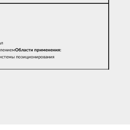
ал
плением
Области применения:
системы позиционирования