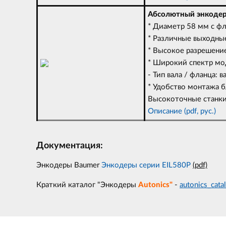
Абсолютный энкодер
* Диаметр 58 мм с ф
* Различные выходные
* Высокое разрешение
* Широкий спектр мо
- Тип вала / фланца: 
* Удобство монтажа 
Высокоточные станки
Описание (pdf, рус.)
Документация:
Энкодеры Baumer
Энкодеры серии EIL580P
(pdf)
Краткий каталог "Энкодеры
Autonics"
-
autonics_cata