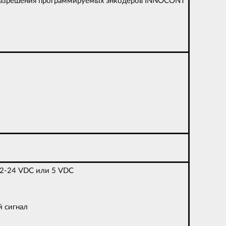
разрешения программируемых энкодеров INNOCONT
12-24 VDC или 5 VDC
й сигнал