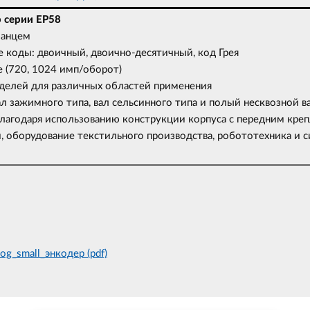
 серии EP58
ланцем
 коды: двоичный, двоично-десятичный, код Грея
 (720, 1024 имп/оборот)
делей для различных областей применения
вал зажимного типа, вал сельсинного типа и полый несквозной в
благодаря использованию конструкции корпуса с передним кре
, оборудование текстильного производства, робототехника и 
log_small_энкодер (pdf)