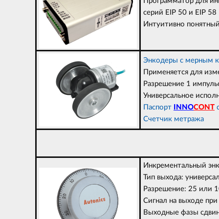
Программатор для ин
серий EIP 50 и EIP 58
Интуитивно понятный
Энкодеры с мерным 
Применяется для изм
Разрешение 1 импульс
Универсальное испол
Паспорт
INNO
CONT
с
Счетчик метража
Инкрементальный энк
Тип выхода: универс
Разрешение: 25 или 
Сигнал на выходе пр
Выходные фазы сдвин