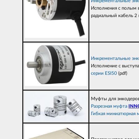
Инкрементальные энк
Исполнения с полым в
радиальный кабель 2 
Инкрементальные энк
Исполнение с выступа
серии ESI50
(pdf)
Муфты для энкодеров 
Разрезная муфта
INN
Гибкая миниатюрная м