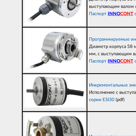
выступающим валом 6,
Паспорт
INNO
CONT
с
Программируемые ин
Диаметр корпуса 58 м
мм, с выступающим ва
Паспорт
INNO
CONT
с
Инкрементальные энк
Исполнение с выступа
серии ESI30
(pdf)