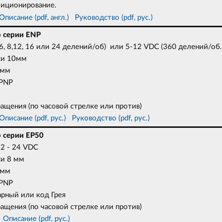
иционирование.
Опи
сание
(pdf, англ.)
Руководство (pdf, рус.)
 серии ENP
6, 8,12, 16 или 24 делений/об) или 5-12 VDC (360 делений/об.
оси 10мм
 мм
 PNP
ащения (по часовой стрелке или против)
Описание (pdf, рус.)
Руководство (pdf, рус.)
 серии EP50
2 - 24 VDC
си 8 мм
 мм
 PNP
арный или код Грея
ащения (по часовой стрелке или против)
Описание (pdf, рус.)