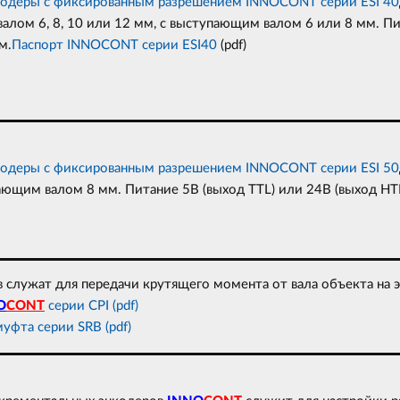
одеры с фиксированным разрешением INNOCONT серии ESI 40
алом 6, 8, 10 или 12 мм, с выступающим валом 6 или 8 мм. Пи
м.
Паспорт INNOCONT серии ESI40
(pdf)
одеры с фиксированным разрешением INNOCONT серии ESI 50
ющим валом 8 мм. Питание 5В (выход TTL) или 24В (выход НTL)
служат для передачи крутящего момента от вала объекта на э
O
CONT
серии CPI (pdf)
уфта серии SRB (pdf)