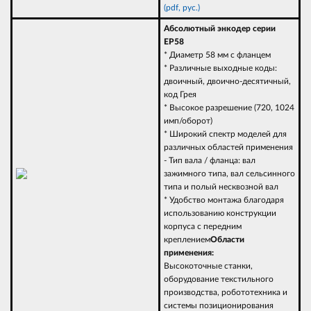
(pdf, рус.)
Абсолютный энкодер серии
EP58
* Диаметр 58 мм с фланцем
* Различные выходные коды:
двоичный, двоично-десятичный,
код Грея
* Высокое разрешение (720, 1024
имп/оборот)
* Широкий спектр моделей для
различных областей применения
- Тип вала / фланца: вал
зажимного типа, вал сельсинного
типа и полый несквозной вал
* Удобство монтажа благодаря
использованию конструкции
корпуса с передним
креплением
Области
применения:
Высокоточные станки,
оборудование текстильного
производства, робототехника и
системы позиционирования