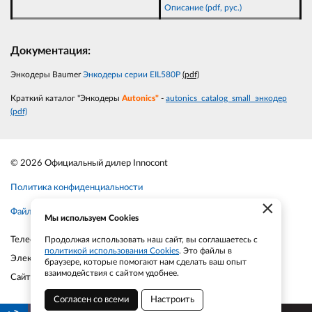
Описание (pdf, рус.)
Документация:
Энкодеры Baumer
Энкодеры серии EIL580P
(pdf)
Краткий каталог "Энкодеры
Autonics"
-
autonics_catalog_small_энкодер
(pdf)
© 2026 Официальный дилер Innocont
Политика конфиденциальности
×
Файлы cookie
Мы используем Cookies
Телефон:
+7-903-935-6690
Продолжая использовать наш сайт, вы соглашаетесь с
политикой использования Cookies
. Это файлы в
Электронная почта:
smt21@bk.ru
браузере, которые помогают нам сделать ваш опыт
взаимодействия с сайтом удобнее.
Сайт:
smt21.ru
Согласен со всеми
Настроить