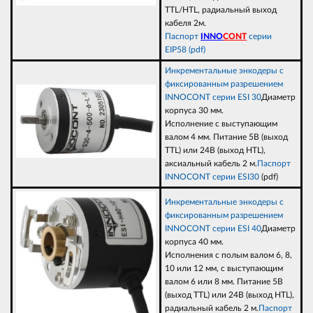
TTL/HTL, радиальный выход
кабеля 2м.
Паспорт
INNO
CONT
серии
EIP58 (pdf)
Инкрементальные энкодеры с
фиксированным разрешением
INNOCONT серии ESI 30
Диаметр
корпуса 30 мм.
Исполнение с выступающим
валом 4 мм. Питание 5В (выход
TTL) или 24В (выход НTL),
аксиальный кабель 2 м.
Паспорт
INNOCONT серии ESI30
(pdf)
Инкрементальные энкодеры с
фиксированным разрешением
INNOCONT серии ESI 40
Диаметр
корпуса 40 мм.
Исполнения с полым валом 6, 8,
10 или 12 мм, с выступающим
валом 6 или 8 мм. Питание 5В
(выход TTL) или 24В (выход НTL),
радиальный кабель 2 м.
Паспорт