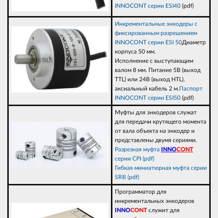
INNOCONT серии ESI40
(pdf)
Инкрементальные энкодеры с
фиксированным разрешением
INNOCONT серии ESI 50
Диаметр
корпуса 50 мм.
Исполнение с выступающим
валом 8 мм. Питание 5В (выход
TTL) или 24В (выход НTL),
аксиальный кабель 2 м.
Паспорт
INNOCONT серии ESI50
(pdf)
Муфты для энкодеров служат
для передачи крутящего момента
от вала объекта на энкодер и
представлены двумя сериями.
Разрезная муфта
INNO
CONT
серии CPI (pdf)
Гибкая миниатюрная муфта серии
SRB (pdf)
Программатор для
инкрементальных энкодеров
INNO
CONT
служит для