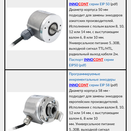
INNO
CONT
серии EIP 50
(pdf)
Диаметр корпуса 50 мм
подходит для замены энкодеров
азиатских производителей.
Исполнения с полым валом 8, 10,
12 или 14 мм, с выступающим
валом 6, 8 или 10 мм.
Универсальное питание 5..30В,
выходной сигнал TTL/HTL,
радиальный выход кабеля 2м.
Паспорт
INNO
CONT
серии
EIP50 (pdf)
Программируемые
инкрементальные энкодеры
INNO
CONT
серии EIP 58
(pdf)
Диаметр корпуса 58 мм -
подходит для замены энкодеров
европейских производителей.
Исполнения с полым валом 8, 10,
12 или 14 мм, с выступающим
валом 6, 8 или 10
мм. Универсальное питание
5..30В, выходной сигнал