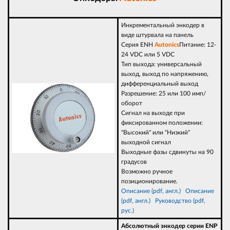
Инкрементальный энкодер в
виде штурвала на панель
Серия
ENH
Autonics
Питание: 12-
24 VDC или 5 VDC
Тип выхода: универсальный
выход, выход по напряжению,
дифференциальный выход
Разрешение: 25 или 100 имп/
оборот
Сигнал на выходе при
фиксированном положении:
"Высокий" или "Низкий"
выходной сигнал
Выходные фазы сдвинуты на 90
градусов
Возможно ручное
позиционирование.
Описание (pdf, англ.)
Опи
сание
(pdf, англ.)
Руководство (pdf,
рус.)
Абсолютный энкодер серии ENP