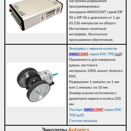
настройки разрешения
программируемых
энкодеров INNOCONT серий EIP
50 и EIP 58 в диапазоне от 1 до
65.536 импульсов на оборот.
Интуитивно понятный
интерфейс, бесплатное
программное обеспечение.
Энкодеры с мерным колесом
INNO
CONT
серии ENC TPD
(pdf)
Применяется для измерения
длины листового
материала 100% аналог Autonics
ENC.
Разрешение 1 импульс на 1 мм
или 1 импульс на 10 мм.
Универсальное исполнение с
диаметром мерного колеса 250
мм
Паспорт
INNO
CONT
серии ENC
TPD (pdf)
Счетчик метража
Энкодеры
Autonics