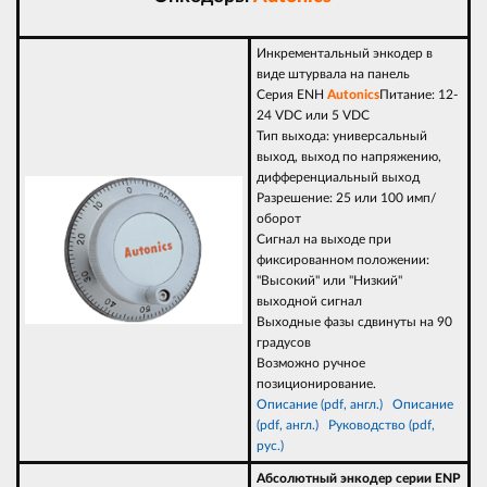
Инкрементальный энкодер в
виде штурвала на панель
Серия
ENH
Autonics
Питание: 12-
24 VDC или 5 VDC
Тип выхода: универсальный
выход, выход по напряжению,
дифференциальный выход
Разрешение: 25 или 100 имп/
оборот
Сигнал на выходе при
фиксированном положении:
"Высокий" или "Низкий"
выходной сигнал
Выходные фазы сдвинуты на 90
градусов
Возможно ручное
позиционирование.
Описание (pdf, англ.)
Опи
сание
(pdf, англ.)
Руководство (pdf,
рус.)
Абсолютный энкодер серии ENP