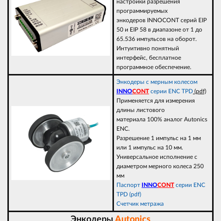
настройки разрешения
программируемых
энкодеров INNOCONT серий EIP
50 и EIP 58 в диапазоне от 1 до
65.536 импульсов на оборот.
Интуитивно понятный
интерфейс, бесплатное
программное обеспечение.
Энкодеры с мерным колесом
INNO
CONT
серии ENC TPD
(pdf)
Применяется для измерения
длины листового
материала 100% аналог Autonics
ENC.
Разрешение 1 импульс на 1 мм
или 1 импульс на 10 мм.
Универсальное исполнение с
диаметром мерного колеса 250
мм
Паспорт
INNO
CONT
серии ENC
TPD (pdf)
Счетчик метража
Энкодеры
Autonics