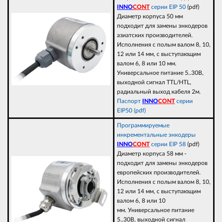
INNO
CONT
серии EIP 50
(pdf)
Диаметр корпуса 50 мм
подходит для замены энкодеров
азиатских производителей.
Исполнения с полым валом 8, 10,
12 или 14 мм, с выступающим
валом 6, 8 или 10 мм.
Универсальное питание 5..30В,
выходной сигнал TTL/HTL,
радиальный выход кабеля 2м.
Паспорт
INNO
CONT
серии
EIP50 (pdf)
Программируемые
инкрементальные энкодеры
INNO
CONT
серии EIP 58
(pdf)
Диаметр корпуса 58 мм -
подходит для замены энкодеров
европейских производителей.
Исполнения с полым валом 8, 10,
12 или 14 мм, с выступающим
валом 6, 8 или 10
мм. Универсальное питание
5..30В, выходной сигнал