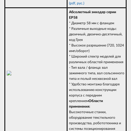
(pdf, рус.)
Абсолютный энкодер серии
EP58
* Диаметр 58 мм с фланцем
* Различные выходные коды:
двоичный, двоично-десятичный,
код Грея
* Высокое разрешение (720, 1024
имп/оборот)
* Широкий спектр моделей для
различных областей применения
- Тип вала / фланца: вал
зажимного типа, вал сельсинного
типа и полый несквозной вал
* Удобство монтажа благодаря
использованию конструкции
корпуса с передним
креплением
Области
применения:
Высокоточные станки,
оборудование текстильного
производства, робототехника и
системы позиционирования