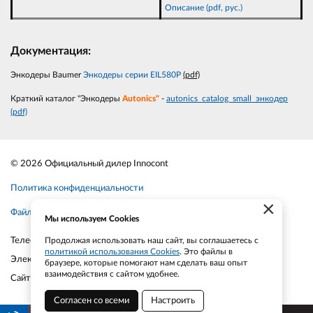
Описание (pdf, рус.)
Документация:
Энкодеры Baumer
Энкодеры серии EIL580P
(pdf)
Краткий каталог "Энкодеры
Autonics"
-
autonics_catalog_small_энкодер
(pdf)
© 2026 Официальный дилер Innocont
Политика конфиденциальности
×
Файлы cookie
Мы используем Cookies
Телефон:
+7-903-935-6690
Продолжая использовать наш сайт, вы соглашаетесь с
политикой использования Cookies
. Это файлы в
Электронная почта:
smt21@bk.ru
браузере, которые помогают нам сделать ваш опыт
взаимодействия с сайтом удобнее.
Сайт:
smt21.ru
Согласен со всеми
Настроить