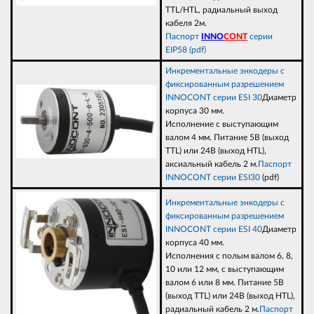
TTL/HTL, радиальный выход
кабеля 2м.
Паспорт
INNO
CONT
серии
EIP58 (pdf)
Инкрементальные энкодеры с
фиксированным разрешением
INNOCONT серии ESI 30
Диаметр
корпуса 30 мм.
Исполнение с выступающим
валом 4 мм. Питание 5В (выход
TTL) или 24В (выход НTL),
аксиальный кабель 2 м.
Паспорт
INNOCONT серии ESI30
(pdf)
Инкрементальные энкодеры с
фиксированным разрешением
INNOCONT серии ESI 40
Диаметр
корпуса 40 мм.
Исполнения с полым валом 6, 8,
10 или 12 мм, с выступающим
валом 6 или 8 мм. Питание 5В
(выход TTL) или 24В (выход НTL),
радиальный кабель 2 м.
Паспорт