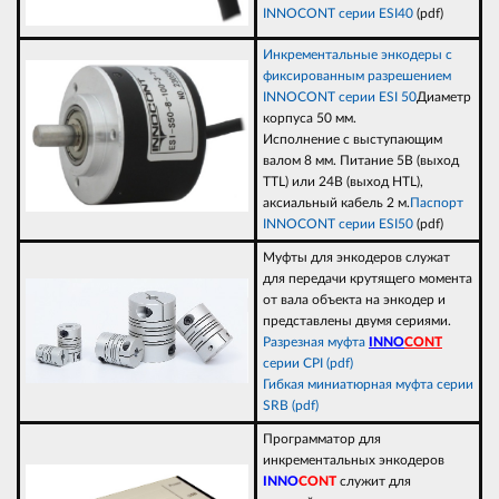
INNOCONT серии ESI40
(pdf)
Инкрементальные энкодеры с
фиксированным разрешением
INNOCONT серии ESI 50
Диаметр
корпуса 50 мм.
Исполнение с выступающим
валом 8 мм. Питание 5В (выход
TTL) или 24В (выход НTL),
аксиальный кабель 2 м.
Паспорт
INNOCONT серии ESI50
(pdf)
Муфты для энкодеров служат
для передачи крутящего момента
от вала объекта на энкодер и
представлены двумя сериями.
Разрезная муфта
INNO
CONT
серии CPI (pdf)
Гибкая миниатюрная муфта серии
SRB (pdf)
Программатор для
инкрементальных энкодеров
INNO
CONT
служит для