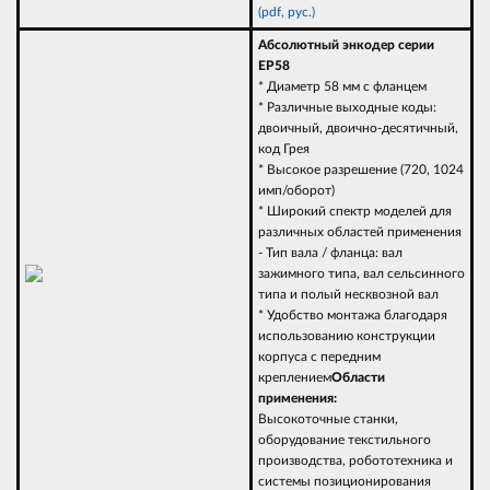
(pdf, рус.)
Абсолютный энкодер серии
EP58
* Диаметр 58 мм с фланцем
* Различные выходные коды:
двоичный, двоично-десятичный,
код Грея
* Высокое разрешение (720, 1024
имп/оборот)
* Широкий спектр моделей для
различных областей применения
- Тип вала / фланца: вал
зажимного типа, вал сельсинного
типа и полый несквозной вал
* Удобство монтажа благодаря
использованию конструкции
корпуса с передним
креплением
Области
применения:
Высокоточные станки,
оборудование текстильного
производства, робототехника и
системы позиционирования