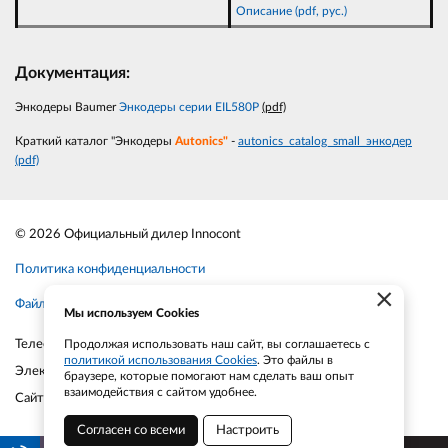
Описание (pdf, рус.)
Документация:
Энкодеры Baumer
Энкодеры серии EIL580P
(pdf)
Краткий каталог "Энкодеры
Autonics"
-
autonics_catalog_small_энкодер
(pdf)
© 2026 Официальный дилер Innocont
Политика конфиденциальности
×
Файлы cookie
Мы используем Cookies
Телефон:
+7-903-935-6690
Продолжая использовать наш сайт, вы соглашаетесь с
политикой использования Cookies
. Это файлы в
Электронная почта:
smt21@bk.ru
браузере, которые помогают нам сделать ваш опыт
взаимодействия с сайтом удобнее.
Сайт:
smt21.ru
Согласен со всеми
Настроить