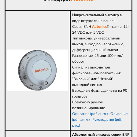
Инкрементальный энкодер в
виде штурвала на панель
Серия
ENH
Autonics
Питание: 12-
24 VDC или 5 VDC
Тип выхода: универсальный
выход, выход по напряжению,
дифференциальный выход
Разрешение: 25 или 100 имп/
оборот
Сигнал на выходе при
фиксированном положении:
"Высокий" или "Низкий"
выходной сигнал
Выходные фазы сдвинуты на 90
градусов
Возможно ручное
позиционирование.
Описание (pdf, англ.)
Опи
сание
(pdf, англ.)
Руководство (pdf,
рус.)
Абсолютный энкодер серии ENP