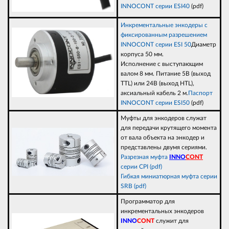
INNOCONT серии ESI40
(pdf)
Инкрементальные энкодеры с
фиксированным разрешением
INNOCONT серии ESI 50
Диаметр
корпуса 50 мм.
Исполнение с выступающим
валом 8 мм. Питание 5В (выход
TTL) или 24В (выход НTL),
аксиальный кабель 2 м.
Паспорт
INNOCONT серии ESI50
(pdf)
Муфты для энкодеров служат
для передачи крутящего момента
от вала объекта на энкодер и
представлены двумя сериями.
Разрезная муфта
INNO
CONT
серии CPI (pdf)
Гибкая миниатюрная муфта серии
SRB (pdf)
Программатор для
инкрементальных энкодеров
INNO
CONT
служит для