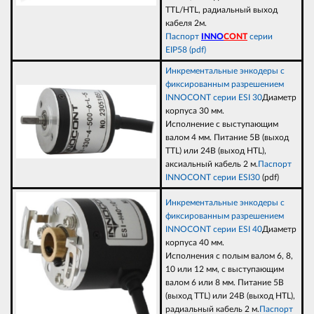
TTL/HTL, радиальный выход
кабеля 2м.
Паспорт
INNO
CONT
серии
EIP58 (pdf)
Инкрементальные энкодеры с
фиксированным разрешением
INNOCONT серии ESI 30
Диаметр
корпуса 30 мм.
Исполнение с выступающим
валом 4 мм. Питание 5В (выход
TTL) или 24В (выход НTL),
аксиальный кабель 2 м.
Паспорт
INNOCONT серии ESI30
(pdf)
Инкрементальные энкодеры с
фиксированным разрешением
INNOCONT серии ESI 40
Диаметр
корпуса 40 мм.
Исполнения с полым валом 6, 8,
10 или 12 мм, с выступающим
валом 6 или 8 мм. Питание 5В
(выход TTL) или 24В (выход НTL),
радиальный кабель 2 м.
Паспорт