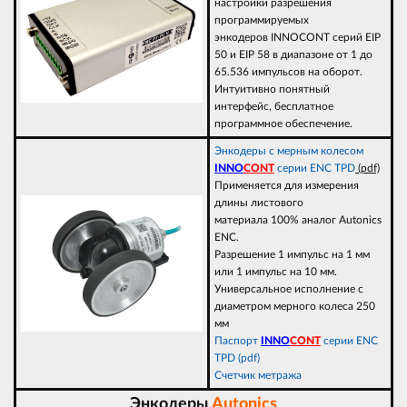
настройки разрешения
программируемых
энкодеров INNOCONT серий EIP
50 и EIP 58 в диапазоне от 1 до
65.536 импульсов на оборот.
Интуитивно понятный
интерфейс, бесплатное
программное обеспечение.
Энкодеры с мерным колесом
INNO
CONT
серии ENC TPD
(pdf)
Применяется для измерения
длины листового
материала 100% аналог Autonics
ENC.
Разрешение 1 импульс на 1 мм
или 1 импульс на 10 мм.
Универсальное исполнение с
диаметром мерного колеса 250
мм
Паспорт
INNO
CONT
серии ENC
TPD (pdf)
Счетчик метража
Энкодеры
Autonics