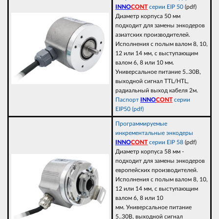
INNO
CONT
серии EIP 50
(pdf)
Диаметр корпуса 50 мм
подходит для замены энкодеров
азиатских производителей.
Исполнения с полым валом 8, 10,
12 или 14 мм, с выступающим
валом 6, 8 или 10 мм.
Универсальное питание 5..30В,
выходной сигнал TTL/HTL,
радиальный выход кабеля 2м.
Паспорт
INNO
CONT
серии
EIP50 (pdf)
Программируемые
инкрементальные энкодеры
INNO
CONT
серии EIP 58
(pdf)
Диаметр корпуса 58 мм -
подходит для замены энкодеров
европейских производителей.
Исполнения с полым валом 8, 10,
12 или 14 мм, с выступающим
валом 6, 8 или 10
мм. Универсальное питание
5..30В, выходной сигнал